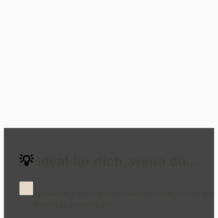
💡
 Ideal für dich, wenn du...
körperlich & mental entschlacken willst – ohne eine 
Woche zu investieren