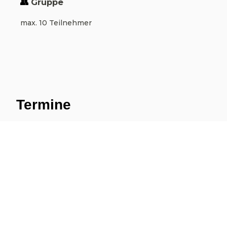
👥
 Gruppe
max. 10 Teilnehmer
Termine
30. Juli bis 2. August 2026
6.-9. August 2026