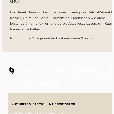
da?
Die 
Reset Days
 sind ein intensives, dreitägiges Detox-Retreat für
Körper, Geist und Seele. Entwickelt für Menschen wie dich: 
leistungsfähig, reflektiert und bereit, Altes loszulassen, um Raum 
Neues zu schaffen.
Nimm dir nur 3 Tage und du hast messbare Wirkung!
🌀
 Detox. Klarheit. Energie – in 
nur drei Tagen.
Geführtes Intervall- & Basenfasten