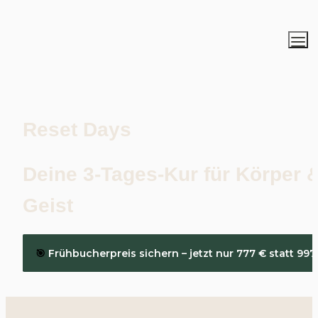
Reset Days 
Deine 3-Tages-Kur für Körper &
Geist
🎯
 Frühbucherpreis sichern – jetzt nur 777 € statt 997
etto